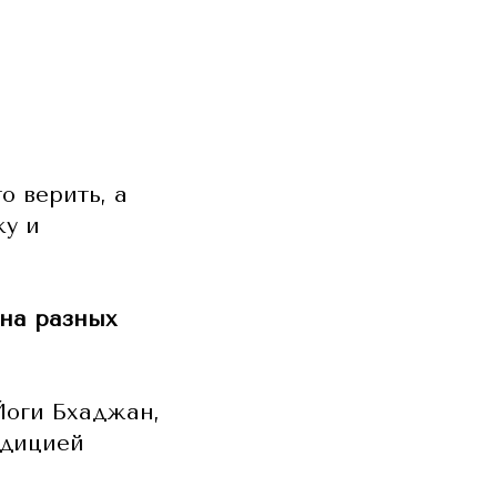
о верить, а
ку и
ена разных
Йоги Бхаджан,
адицией