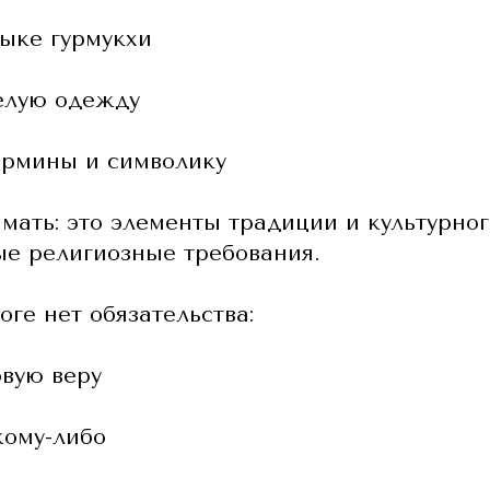
зыке гурмукхи
елую одежду
ермины и символику
мать: это элементы традиции и культурног
ые религиозные требования.
ге нет обязательства:
овую веру
кому-либо