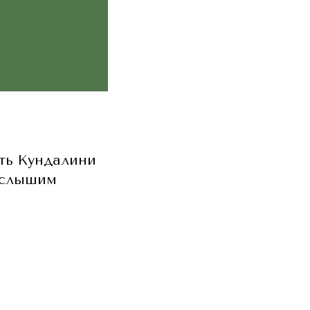
ть Кундалини
о слышим