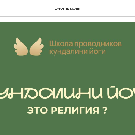
ни Йога — это религия?
Блог школы