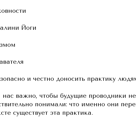
ховности
далини Йоги
измом
авателя
безопасно и честно доносить практику людя
я нас важно, чтобы будущие проводники не
йствительно понимали: что именно они пер
сте существует эта практика.