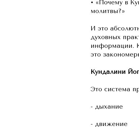
• «Почему в К
молитвы?»
И это абсолют
духовных прак
информации. К
это закономер
Кундалини Йог
Это система пр
- дыхание
- движение