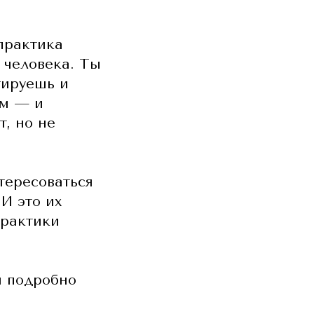
 практика
т человека. Ты
тируешь и
ом — и
т, но не
тересоваться
И это их
практики
и подробно