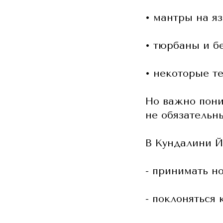
• мантры на я
• тюрбаны и б
• некоторые т
Но важно пони
не обязательн
В Кундалини Йо
- принимать н
- поклоняться 