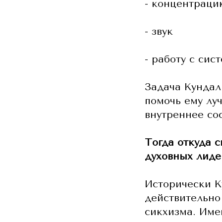
- концентраци
- звук
- работу с сис
Задача Кундали
помочь ему луч
внутреннее со
Тогда откуда 
духовных лиде
Исторически К
действительно
сикхизма. Име