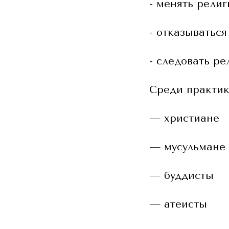
- менять рели
- отказываться
- следовать р
Среди практик
— христиане
— мусульмане
— буддисты
— атеисты