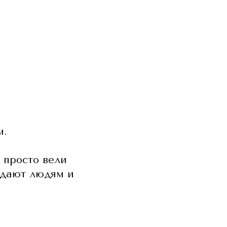
м.
 просто вели
едают людям и