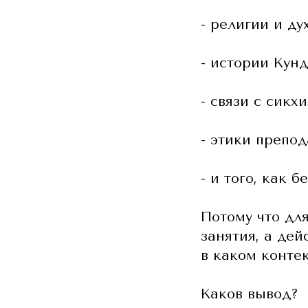
- религии и ду
- истории Кун
- связи с сикх
- этики препод
- и того, как 
Потому что дл
занятия, а де
в каком контек
Каков вывод?