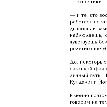
— агностики
— и те, кто в
работает не че
дышишь и заме
наблюдаешь, к
чувствуешь бол
религиозное у
Да, некоторые
сикхской фило
личный путь. 
Кундалини Йог
Именно поэтом
говорим на тем